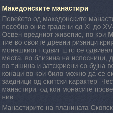
Македонските манастири
Повеќето од македонските манасти
посебно оние градени од XI до XV-
Освен вредниот живопис, по кои
М
тие во своите древни ризници криј
монашкиот подвиг што се одвивал 
места, во близина на испосници, 
во тишина и затскриени со бујна в
конаци во кои било можно да се с
заедници од скитски карактер. Че
манастири, од кои монасите посве
нив.
Манастирите на планината Скопска