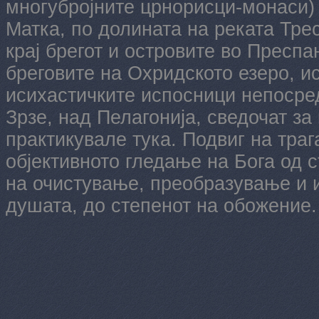
многубројните црнорисци-монаси)
Матка, по долината на реката Трес
крај брегот и островите во Преспа
бреговите на Охридското езеро, и
исихастичките испосници непосре
Зрзе, над Пелагонија, сведочат за
практикувале тука. Подвиг на тра
објективното гледање на Бога од с
на очистување, преобразување и и
душата, до степенот на обожение.