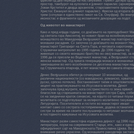
фрески од два периода на настанување. Првиот датира од в
простор, тамбурот на куполата и јужниот параклис (архиереи
Јован Крстител и двајца архангели, старозаветните пророци
Христос Емануил во јужниот параклис). Фрески од втората фа
трем (сочуван е единствено ликот на Св. Онуфриј). Во внат
иконостас и фрагменти од мозаичните декорации на подот.
Од животот во манастирот
Како и пред илјада години, со доаѓањето на преподобниот М
од светата гора Авксентиј, во новиот бран на возобновување
монаштвото во Македонија Велјушкиот манастир повторно с
монашки расадник. С
ѐ
започна со доаѓањето на монахот На
манастирот Григоријат на Света Гора, и неговата хиротонија 
Струмички митрополит во 1995 година. До 1996 година тој
живееше со своето монашко братство во овој манастир, за 
1996 да се пресели во Водочкиот манастир, а Велјушкиот ст
женски манастир. Од првата генерација монаси и монахињи
замонашени во него возобновени се десетина манастири на
од Струмичката епархија, и пет манастири во самата епархи
Денес Велјушката обител ја сочинуваат 10 монахињи, од
различни националности (со македонско, романско, хрватск
руско, српско потекло). Востановениот типик е општежителе
акцент на практикувањето на Исусовата молитва. Денот
започнува пред мугрите, кога сестринството го зема првиот
благослов од старешината на манастирот сестра Сара, соби
се на заеднички краток синаксис, на којшто со читање поуки
молитвата се подготвуваат за келијното молитвено тихувањ
Литургијата. Посетителите и гостите во манастирот имаат
контакт само со сестрата гостоприемник, додека останатите
сестри за време на своите послушанија го негуваат молчан
и постојаното кажување на Исусовата молитва.
Манастирот разви самостојна издавачка дејност: од 1996 го
литература, поуки на современите Старци, итн., како и едн
официјалниот сајт на Македонската Православна Црква. Во 
внимание рачно украсени. Од монашките ракоделија застапе