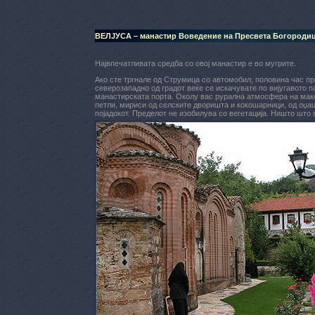
ВЕЛЈУСА – манастир Воведение на Пресвета Богородиц
Највпечатливата средба со овој манастир е во мугрите.
Ако сте тргнале од Струмица со автомобил, половина час пр
северозападно од градот веќе се искачувате по вијугавото па
манастирската порта. Околу вас рурална атмосфера на маке
петли, мириси од селските дворишта и кокошарници, од оџац
појадокот. Пределот не изобилува со вегетација.
Ништо што о