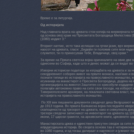
Време е за литургија.
Од историјата
Над главната врата на црквата стои копија на мермерната пло
од основа овој храм на Пресветата Богородица Милостива (
(1080) индикт 3.“
Вториот натпис, исто така испишан на грчки јазик, врз мерм
наосот на црквата, гласи: „Бидејќи ги положив сите мои наде
служител, ти го принесувам Тебе, Владичице, овој храм.“
За време на Првата светска војна оригиналите на овие две 
однесени во Софија, каде што и денес можат да се видат во
Изворни историски податоци за изградбата на црквата и за н
секојдневниот соборен живот на првите монаси, наоѓаме и во
познати типици во историјата на православното монаштво, к
игуманија на манaстирот е Пресвета Богородица, додека на
организацијата на животот.Заштитен со хрисобули издадени
полагајќи автономно право на сите свои поседи, на изборот
Тивериополските архиереи, на локалната световна власт, па
историјата на православното монаштво.
По XIII век пишаните документи сведочат дека Велјушкиот м
до 1913 година. Во првата Балканска војна последните ивер
скапоцености од трезорот на црквата, како и севкупната до
трезори сведочи записникот на инвентарот на црквата од 1164
икони, 17 царски грамоти, на архивските книги, црковните од
Манастирската црква е единствен присутен сведок за сите п
илјадагодишна историја. Во својата основа таа е четириконх
во 1080 година, и од тогаш датираат и нартексот и јужниот 