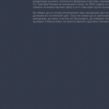
разделници за книги, плетењето бројаници и крстови, кашир
Св. Григориј Палама во монашкиот конак, во 2002 година се
грижата за манастирскиот двор е исто така едно од послуша
Во обидот да се сочува молитвениот мир, монашкиот дел не 
дочекани во гостинскиот дел. Тука тие можат да се запознаа
ракоделија, да земат учество во Литургијата, да побараат м
од мирот и благословот на овој историски и духовно значаен