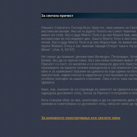
За светата причест
Нашиот Спасител, Господ Исус Христос, има кажано за Свет
вистина ви велам: Ако не го јадете Телото на Синот Човечки 
живот во себе. Кој го јаде Моето Тело и ја пие Мојата Крв, им
воскреснам во последниот ден. Зашто Моето Тело е вистинск
питие. Кој го јаде Моето Тело и ја пие Мојата Крв, ќе живее в
прати Живиот Отец и Јас живеам заради Отецот така и тој ш
Мене“. (Јов. 6, 53-57)
Не смеат да поминат денови како Велигден, Петровден, Усп
Божиќ, без да се причестиме. Без ова нема побожен живот. И
Причест со пост, со молитва и со исповед во другите Христо
празниците на нашите големи македонски и сесловенски Све
како и за храмовиот празник на црквата во која одиме на бо
причестени, највистински и најцелосно учествуваме во наст
особено значајно за нашето спасение. Ова е исто така нагла
Црквата.
Како, пак, канонот ќе се спроведе во животот на Црквата и ка
одредува духовниот отец. Затоа за Причест е потребен и бл
Кога станува збор за ова, неопходно е да се напомене дека
гревови и советување со духовниот отец, никој не смее да 
За редовното пристапување кон светите тајни