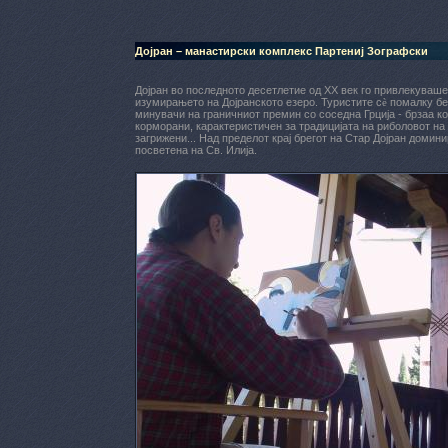
Дојран – манастирски комплекс Партениј Зографски
Дојран во последното десетлетие од XX век го привлекуваше
изумирањето на Дојранското езеро. Туристите с
ѐ
помалку бе
минувачи на граничниот премин со соседна Грција - брзаа кон
корморани, карактеристичен за традицијата на риболовот на 
загрижени... Над пределот крај брегот на Стар Дојран домин
посветена на Св. Илија.