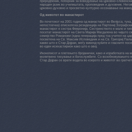
преродбеник, поборник за воведување на црковно-словенскио
народен јазик во училиштата, проповедник и духовник. Негово
црковно-духовно и просветно-културно осознавање на макед
Од животот во манастирот
Во почетокот на 2001 година од манастирот во Велјуса, тука
непостоечка) епископска резиденција на Партениј Зографск
манастирот е сестра Февронија. Сестринството е мало и типи
посетат манастирот на Света Марија Магдалена во чијшто с
семејство Романови (една генерација пред тоа учител на ца
посветена на Св. Максим Исповедник и на Св. Григориј Пала
какво што е Стар Дојран, меѓу викенд-куќите и гласните по
во еден исихастирион како што е овој.
Иконописот и плетењето бројанички, како и изработката на 
молитвено тихување и богослужбите. Со возобновувањето н
Стар Дојран се врати водата во езерото и животот во гратчет