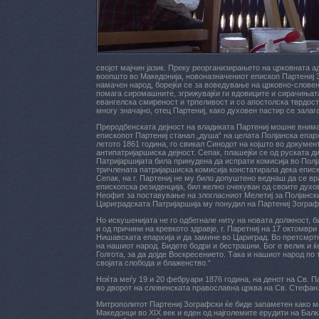
својот мајчин јазик. Преку реорганизирањето на црковната 
воопшто во Македонија, новоназначениот епископ Партениј З
намачен народ, борејќи се за воведување на црковно-словенс
помага сиромашните, згрижувајќи ги вдовиците и сирачињата.
евангелска смиреност и трпеливост и со апостолска тврдост и
многу значајно, отец Партениј, како духовен пастир се залаг
Преродбенската дејност на владиката Партениј мошне внима
епископот Партениј станал „душа“ на целата Полјанска епар
летото 1861 година, го свикал Синодот на којшто во докумен
антипатријаршиска дејност. Сeпак, плашејќи се од руската 
Патријаршијата била принудена да испрати комисија во Полја
тричлената патријаршиска комисија констатирала дека еписко
Сепак, на г. Партениј не му било допуштено веднаш да се вра
епископска резиденција, бил желно очекуван од своите духо
Неофит за поставување на злогласниот Мелетиј за Полјански
Цариградската Патријаршија му понудил на Партениј Зограф
Но искушенијата не го одбегнале ниту на новата должност, 
и од причини на кревкото здравје, г. Паретниј на 17 октомв
Нишавската епархија и да замине во Цариград. Во претсмртн
на нашиот народ. Бидете бодри и бестрашни. Бог е велик и ќ
Голгота, за да дојде Воскресението. Така и нашиот народ по
својата слобода и блаженство.“
Ноќта меѓу 19 и 20 фебруари 1876 година, на денот на Св. П
во дворот на словенската православна црква на Св. Стефан
Митрополитот Партениј Зографски ќе биде запаметен како м
Македонци во XIX век и еден од најголемите ерудити на Бал