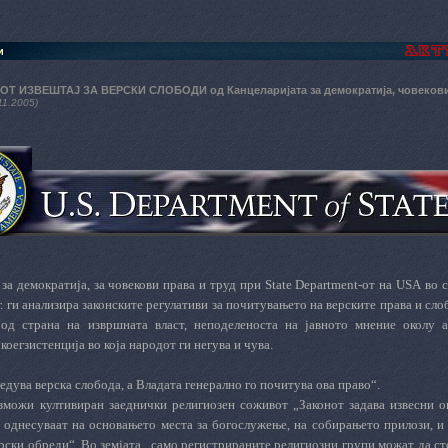
и
 ИЗВЕШТАЈ ЗА ВЕРСКИ СЛОБОДИ oд Канцеларијата за демократија, човекови п
11.2005)
за демократија, за човекови права и труд при
State
Department
-от
на
USA
во с
. ги анализира законските регулативи за почитувањето на верските права и сл
 од страна на извршната власт, неподеленоста на јавното мнение околу 
оегзистенција во која народот ги негува и чува.
едува верска слобода, а Владата генерално го почитува ова право“.
зможи култивиран заеднички религиозен соживот „Законот задава извесни о
е однесуваат на основањето места за богослужење, на собирањето прилози, и
ски обреди“. Во земјата „само регистрираните религиозни групи можат да сте