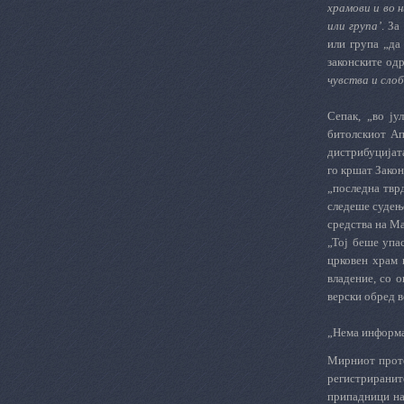
храмови и во 
или група’
. За
или група „да
законските од
чувства и слоб
Сепак, „во ју
битолскиот Ап
дистрибуцијата
го кршат Закон
„последна твр
следеше судење
средства на М
„Тој беше упа
црковен храм 
владение, со 
верски обред в
„Нема информа
Мирниот прото
регистриранит
припадници на