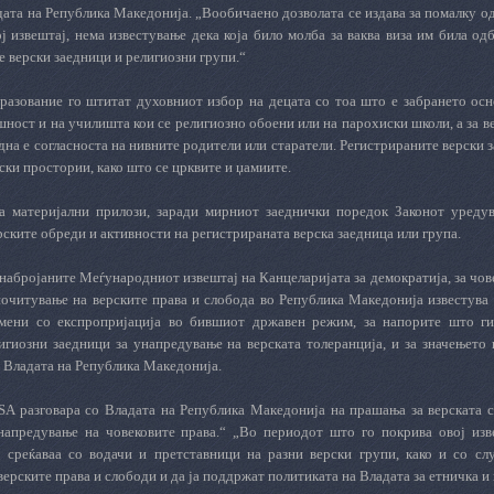
ата на Република Македонија. „Вообичаено дозволата се издава за помалку од
ој извештај, нема известување дека која било молба за ваква виза им била о
 верски заедници и религиозни групи.“
бразование го штитат духовниот избор на децата со тоа што е забрането ос
ност и на училишта кои се религиозно обоени или на парохиски школи, а за в
на е согласноста на нивните родители или старатели. Регистрираните верски 
ски простории, како што се црквите и џамиите.
 материјални прилози, заради мирниот заеднички поредок Законот уредув
ските обреди и активности на регистрираната верска заедница или група.
набројаните Меѓународниот извештај на Канцеларијата за демократија, за чов
очитување на верските права и слобода во Република Македонија известува и
емени со експропријација во бившиот државен режим, за напорите што ги
игиозни заедници за унапредување на верската толеранција, и за значењето 
а Владата на Република Македонија.
SA
разговара со Владата на Република Македонија на прашања за верската с
напредување на човековите права.“ „Во периодот што го покрива овој из
 среќаваа со водачи и претставници на разни верски групи, како и со сл
ерските права и слободи и да ја поддржат политиката на Владата за етничка и 