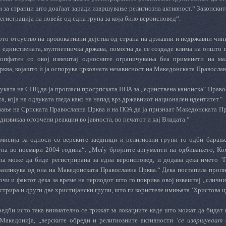
 за странци што доаѓаат заради извршување религиозна активност.“ Законските
егистрација на повеќе од една група за која било вероисповед“.
то отсуство на провокативни дејства од страна на државни и недржавни чини
а единствената, мултиетничка држава, помогна да се создаде клима на општо
опфатен со овој извештај односните ограничувања беа применети на ма
ква, којашто ѝ ја оспорува црковната независност на Македонската Православ
луката на СПЦ да ја прогласи просрпската ПОА за „единствена канонска“ Прав
ста, која на одлуката гледа како на напад врз државниот национален идентитет.“
вање на Српската Православна Црква и на ПОА да ја признаат Македонската П
дизвикаа огорчени реакции во јавноста, во печатот и кај Владата.“
мисија за односи со верските заедници и религиозни групи го одби барањ
упа во ноември 2004 година“. „Меѓу бројните аргументи на одбивањето, Ко
па може да биде регистрирана за една вероисповед, и додава дека името ’
разликува од она на Македонската Православна Црква.“ Дека постапила пропи
очи и фактот дека за време на периодот што го покрива овој извештај „сличн
стрира и други две христијански групи, што ги користеле имињата ’Христова цр
редби исто така внимателно се грижат за локациите каде што можат да бидат
Македонија, „верските обреди и религиозните активности
’се извршуваат 