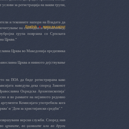
 услови за регистрација на вакви групи,
тели и тековните напори на Владата да
English
мапа на сајтот
 почитување на слободната вероисповед.
лубројна група поврзана со Српската
на Црква.“
ославна Црква во Македонија предизвика
равославна Црква и нивното дејствување
ето на ПОА да биде регистрирана како
мисијата наведува дека според Законот
Православна Охридска Архиепископија’
сно и во рамките на нејзиното редовно
и аргументи Комисијата употребила кога
ква’ и ’Дом за христијански средби’.“
 извршувани верски служби. Според нив
во црквите, во џамиите или во други