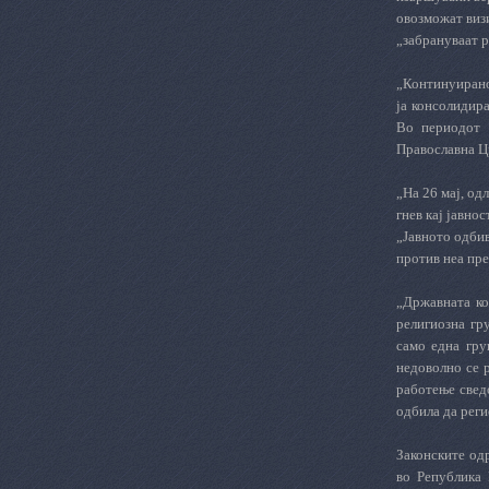
овозможат визи
„забрануваат р
„Континуирано
ја консолидир
Во периодот 
Православна Цр
„На 26 мај, од
гнев кај јавно
„Јавното одби
против неа пре
„Државната ко
религиозна гр
само една гру
недоволно се 
работење свед
одбила да реги
Законските од
во Република 