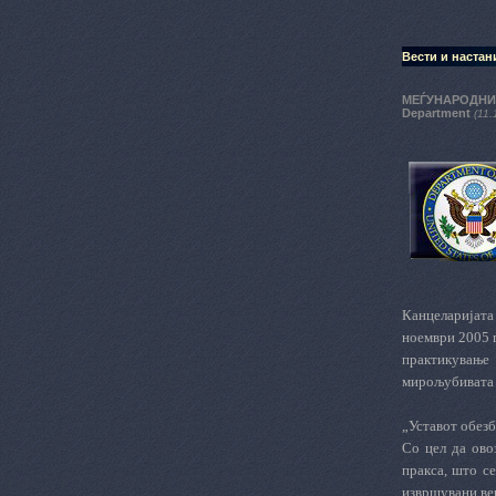
Вести и настан
МЕЃУНАРОДНИОТ
Department
(11.
Канцеларијата 
ноември 2005 г
практикување
мирољубивата к
„Уставот обезб
Со цел да ово
пракса, што с
извршувани вер