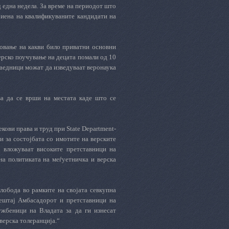
 една недела. За време на периодот што
дбиена на квалификуваните кандидати на
новање на какви било приватни основни
ерско поучување на децата помали од 10
заедници можат да изведуваат веронаука
а да се врши на местата каде што се
екови права и труд при
State
Department
-
 за состојбата со имотите на верските
 вложуваат високите претставници на
на политиката на меѓуетничка и верска
лобода во рамките на својата севкупна
вештај Амбасадорот и претставници на
ужбеници на Владата за да ги изнесат
верска толеранција.“