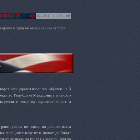
рава и труд на американскиот State
војот официјален извештај објавен на 8
ободи во Република Македонија, нивното
актуелните теми од верскиот живот и
граничувања во однос на религиозната
 на локациите каде што можат да бидат
кнат дозвола да градат храмови, или да