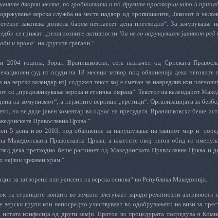
нивните дворни места, по гробиштата и по другите простории што ѝ припаѓ
 одржување верска служба на места надвор од пропишаните, Законот ѝ налож
 стекне законска дозвола барем петнаесет дена претходно“. За зачувување
редби се грижат „религиозните активности
’да не го нарушуваат јавниот ред 
оди и права’
на другите граѓани.“
ли 2004 година, Зоран Вранишковски, сега назначен од Српската Правосл
елационен суд го осуди на 18 месеци затвор под обвиненија дека неговите 
 на верски календар кој содржел текст кој е сметан за навредлив кон членов
от со „предизвикување верска и етничка омраза“. Текстот на календарот Маке
дина на комунизмот“, а нејзините верници „еретици“. Организацијата за безб
то, но не даде јавен коментар во однос на пресудата. Вранишковски беше ист
акедонската Православна Црква.“
сен 5 дена и во 2003, под обвинение за нарушување на јавниот мир и
поре
на Македонската Православна Црква; а властите овој негов обид го именув
оглед дека претходно беше расчинет од Македонската Православна Црква и д
о нејзин црковен храм.“
ции за затворени или уапсени на верска основа“ во Република Македонија.
к на странците коишто во земјата влегуваат заради религиозни активности с
е верски групи кои непосредно учествуваат во одобрувањето на визи за прес
 истата конфесија од други земји. Притоа во процедурата посредува и Комис