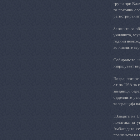
групи при Влад
го покрива ов
регистрираните
Законите за о
училишта, всуш
години неопход
во нивните вер
Собирањето на
извршуваат вер
Покрај погоре 
от
на
USA
за п
заедници одз
одделните рел
толеранција н
„Владата на
U
политика за у
Амбасадата се
прашањата на в