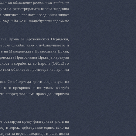
аат на односната религиозна заедница
ува на регистрираната верска заедница
 на општиот непоматен заеднички живот
и мир и да не ги повредуваат верските
авна Црква за Архиепископ Охридски,
верски служби, како и публикувањето и
ите на Македонската Православна Црква,
донската Православна Црква ја нарекува
едност и соработка во Европа (ОБСЕ) го
о така обвинет за проневера на парични
док. Се обидел да крсти своја внука во
аа како прекршок на влегување во туѓо
ека според тоа нема право да извршува
е остварува преку филтерната улога на
тој и верско дејствување единствено на
ијата за верски заедници и религиозни