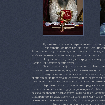
Празничната беседа на Архиепископот беше це
„Ако порано, до пред година - две, некој поми
Велес, верувам дека ќе заклучеше: прекрасно место, р
на бања, на извори со топли води, место со поле и со п
Но, ја немаше најзначајната градба за секоја 
Господ – и Катланово има црква!
Благодарение, најпрво, на верата во Бога, как
дарението на многумина, еве, и Катланово има црква!
Колку само желби, колку само надежи се вгра
време требаше пред тоа да се потроши во разговори, и
што денес постана гордост на сите православни жител
Веројатно и многу генерации пред вас сакаа
Катланово, но не им било дадено да направат! – Милост
се сака: потребен е благословот Божји за да се направи
разбирањето, ви даде преку тоа што најде меѓу вас луѓ
се направи оваа прекрасна градба, што се најдоа и луѓ
Тоа се потврдува и овде меѓу вас во К