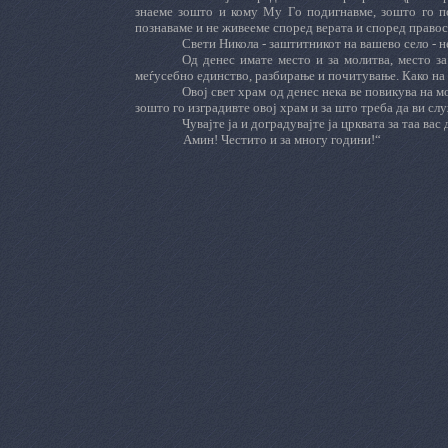
знаеме зошто и кому Му Го подигнавме, зошто го по
познаваме и не живееме според верата и според правос
Свети Никола - заштитникот на вашево село - н
Од денес имате место и за молитва, место з
меѓусебно единство, разбирање и почитување. Како на 
Овој свет храм од денес нека ве повикува на мо
зошто го изградивте овој храм и за што треба да ви сл
Чувајте ја и доградувајте ја црквата за таа вас
Амин! Честито и за многу години!“