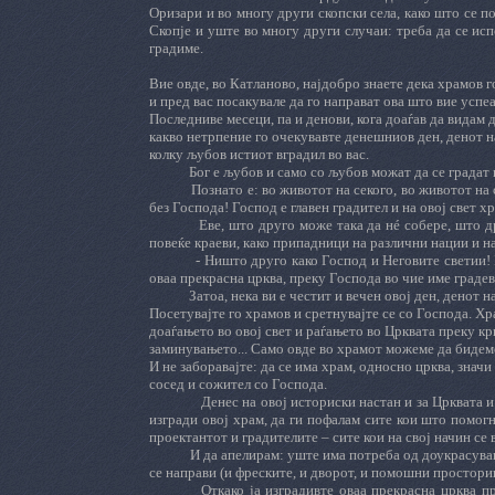
Оризари и во многу други скопски села, како што се 
Скопје и уште во многу други случаи: треба да се исп
градиме.
Вие овде, во Катланово, најдобро знаете дека храмов 
и пред вас посакувале да го направат ова што вие успеа
Последниве месеци, па и денови, кога доаѓав да видам 
какво нетрпение го очекувавте денешниов ден, денот н
колку љубов истиот вградил во вас.
Бог е љубов и само со љубов можат да се градат 
Познато е: во животот на секого, во животот на с
без Господа! Господ е главен градител и на овој свет х
Еве, што друго може така да нé собере, што д
повеќе краеви, како припадници на различни нации и 
- Ништо друго како Господ и Неговите светии!
оваа прекрасна црква, преку Господа во чие име градевт
Затоа, нека ви е честит и вечен овој ден, денот
Посетувајте го храмов и сретнувајте се со Господа. Хр
доаѓањето во овој свет и раѓањето во Црквата преку к
заминувањето... Само овде во храмот можеме да бидеме 
И не заборавајте: да се има храм, односно црква, значи 
сосед и сожител со Господа.
Денес на овој историски настан и за Црквата 
изгради овој храм, да ги пофалам сите кои што помог
проектантот и градителите – сите кои на свој начин се 
И да апелирам: уште има потреба од доукрасувањ
се направи (и фреските, и дворот, и помошни простории
Откако ја изградивте оваа прекрасна црква пр