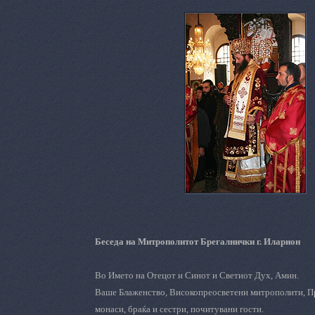
Беседа на Митрополитот Брегалнички г. Иларион
Во Името на Отецот и Синот и Светиот Дух, Амин.
Ваше Блаженство, Високопреосветени митрополити, П
монаси, браќа и сестри, почитувани гости.