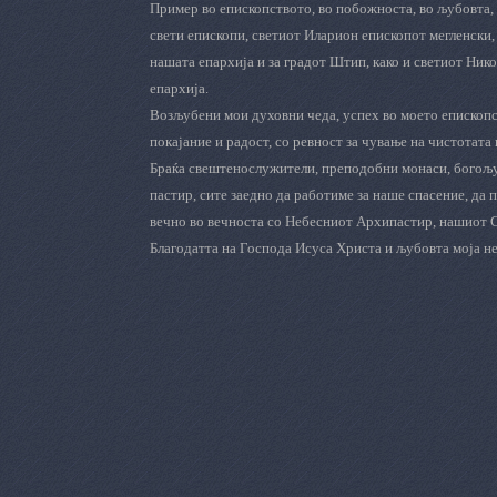
Пример во епископството, во побожноста, во љубовта, 
свети епископи, светиот Иларион епископот мегленски,
нашата епархија и за градот Штип, како и светиот Ник
епархија.
Возљубени мои духовни чеда, успех во моето епископс
покајание и радост, со ревност за чување на чистотата
Браќа свештенослужители, преподобни монаси, богољу
пастир, сите заедно да работиме за наше спасение, да
вечно во вечноста со Небесниот Архипастир, нашиот 
Благодатта на Господа Исуса Христа и љубовта моја нек