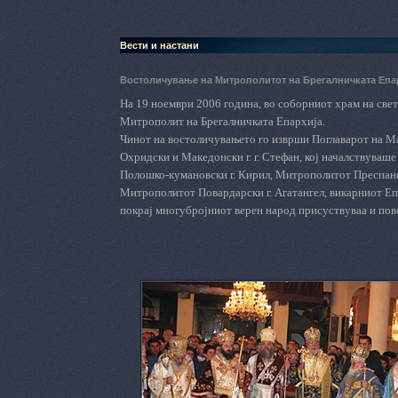
Вести и настани
Востоличување на Митрополитот на Брегалничката Епа
На 19 ноември 2006 година, во соборниот храм на све
Митрополит на Брегалничката Епархија.
Чинот на востоличувањето го изврши Поглаварот на М
Охридски и Македонски г. г. Стефан, кој началствуваш
Полошко-кумановски г. Кирил, Митрополитот Преспанск
Митрополитот Повардарски г. Агатангел, викарниот Еп
покрај многубројниот верен народ присуствуваа и пове