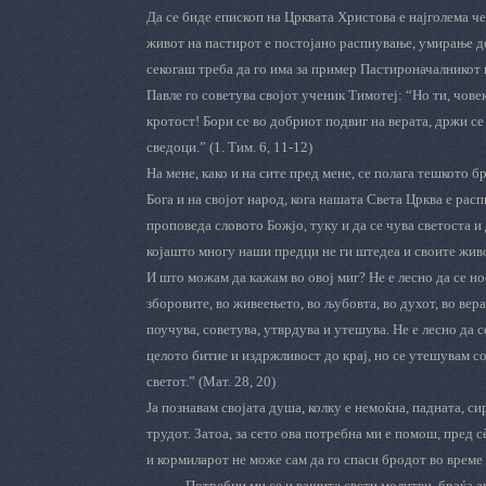
Да се биде епископ на Црквата Христова е најголема че
живот на пастирот е постојано распнување, умирање до
секогаш треба да го има за пример Пастироначалникот
Павле го советува својот ученик Тимотеј: “Но ти, чове
кротост! Бори се во добриот подвиг на верата, држи се 
сведоци.” (1. Тим. 6, 11-12)
На мене, како и на сите пред мене, се полага тешкото 
Бога и на својот народ, кога нашата Света Црква е рас
проповеда словото Божјо, туку и да се чува светоста 
којашто многу наши предци не ги штедеа и своите жив
И што можам да кажам во овој миг? Не е лесно да се но
зборовите, во живеењето, во љубовта, во духот, во вер
поучува, советува, утврдува и утешува. Не е лесно да 
целото битие и издржливост до крај, но се утешувам со
светот.” (Мат. 28, 20)
Ја познавам својата душа, колку е немоќна, падната, си
трудот. Затоа, за сето ова потребна ми е помош, пред с
и кормиларот не може сам да го спаси бродот во време
Потребни ми се и вашите свети молитви, браќа а