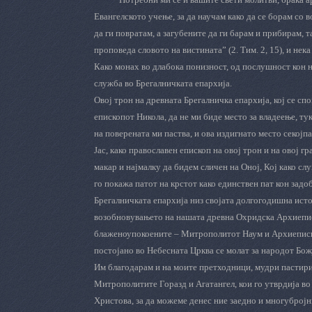
Евангелското учење, за да научам како да се борам со в
да ги повратам, а загубените да ги барам и прибирам, т
проповеда словото на вистината” (2. Тим. 2, 15), и нек
Како монах во длабока понизност, од послушност кон на
служба во Брегалничката епархија.
Овој трон на древната Брегалничка епархија, кој се с
епископот Никола, да не ми биде место за владеење, ту
на поверената ми паства, и ова издигнато место секојп
Јас, како православен епископ на овој трон и на овој гр
макар и најмалку да бидем сличен на Оној, Кој како слу
го покажа патот на крстот како единствен пат кон задо
Брегалничката епархија низ својата долгогодишна исто
возобновувањето на нашата древна Охридска Архиепис
блаженоупокоените – Митрополитот Наум и Архиеписко
постојано во Небесната Црква се молат за народот Божј
Им благодарам и на моите претходници, мудри пастир
Митрополитите Горазд и Агатангел, кои го утврдија во
Христова, за да можеме денес ние заедно и многубројн