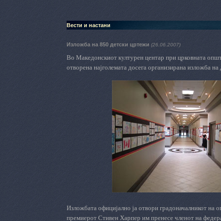
Вести и настани
Изложба на 850 детски цртежи
(26.06.2007)
Во
Македонскиот
к
ултурен
ц
ентар при
ц
рковната oпш
отворена најголемата досега организирана изложба на
Изложбата официјално ја отвори градоначалникот на 
премиерот Стивен Харпер им пренесе членот на феде