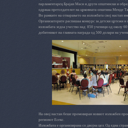
парламентарец Брајан Маси и други општински и образ
одржаа претседателот на црковната општина Менде Та
Во рамките на отварањето на изложбата свој настап и
Организаторите распишаа конкурс за детски цртежи и 
изложбата зе
доа
учество над
850 ученици од околу 6
добитникот на
г
лав
н
ата
н
аграда од 500 долари на учен
На овој настан беше промовиран новиот изложбен прос
регионот Есекс.
Изложбата е организирана со двојна цел. Од една стра