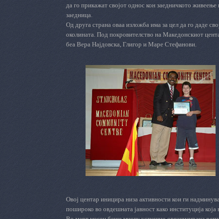
да го прикажат својот однос кон заедничкото живеење в
заедница.
Од друга страна ова
а
изложба има за цел да
го
даде сво
околината. Под покровителство на Македонскиот цент
беа
Вера Најдовска, Глигор и Маре Стефанови.
Овој центар иницира низа активности кои ги надминув
пошироко во овдешната јавност како институција која
Во март месец беше многу успешно организирана регио