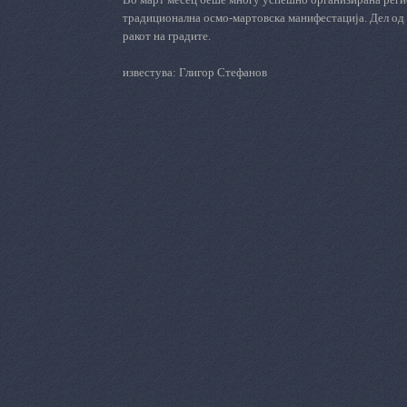
традиционална осмо-мартовска манифестација
. Д
ел од
ракот на градите.
известува: Глигор Стефанов