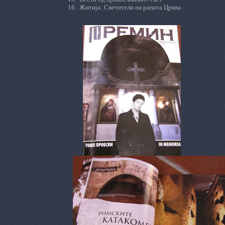
16.
Житија
:
Светители на раната Црква