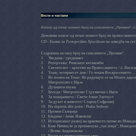
Вести и настани
Излезе од печат новиот број на списанието „Премин“
(0
Деновиве излезе од печат новиот број на православно
CD
-
Химни за Рождество Христово
во изведба на се
Содржина на овој број на списанието „Премин“:
1.
Уводник / уредникот
2.
Репортажа: Римските катакомби
3.
Светителот – архетип на Православието /
о.
Васили
4.
Тоше, четириесет дни
/
Го чекам Воскресението… 
5.
В
о помен на Тоше: Не
р
адувајте се на Моите даров
Митрополит г. Наум
6.
Духовити поуки
7.
Беседи / Митрополит Струмички г. Наум
8.
За покајанието / Свети Јован Златоуст
9.
За духот и животот/ Старец Софрониј
10.
Për
s
hpirtin dhe jetën
/
Plaku Sofroni
11.
Премин Галерија
12.
Бладање / Јанко Илковски
13.
Историскиот развој на црковното пеење во Македо
14.
Како Нимиц ќе ја преименува „таа земја“, Македони
/ Венко Андоновски
15.
Вести од православниот свет