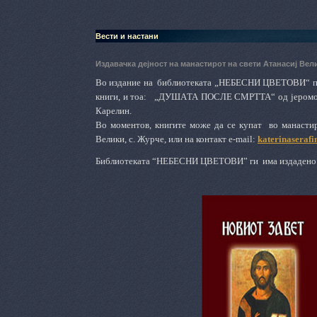
Вести и настани
Издавачка дејност на манастирот на свети Атанасиј Вел
Во издание на
библиотеката „НЕБЕСНИ ЦВЕТОВИ“ при
книги, и тоа:
„ДУШ
А
ТА ПОСЛЕ СМРТТА“ од јером
Карелин.
Во моментов, книгите може да се купат
во манасти
Велики, с. Журче, или на контакт e-mail:
katerinasera
Библиотеката “НЕБЕСНИ ЦВЕТОВИ”
ги има издадено 