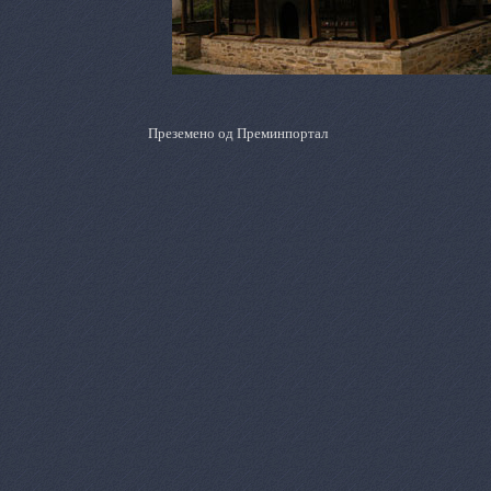
Преземено од Преминпортал