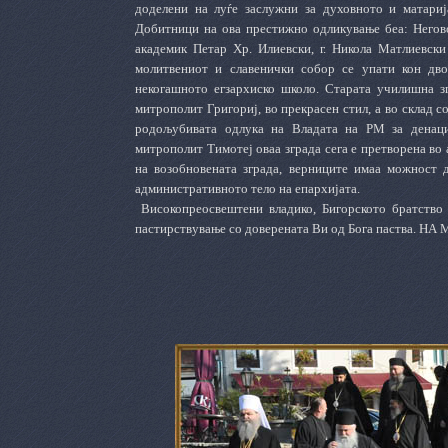
доделени на луѓе заслужни за духовното и матариј
Добитници на ова престижно одликување беа: Неговот
академик Петар Хр. Илиевски, г. Никола Матлиевски
молитвениот и славенички собор се упати кон дво
некогашното егзархиско школо. Старата училишна з
митрополит Григориј, во прекрасен стил, а во склад с
родољубивата одлука на Владата на РМ за денаци
митрополит Тимотеј оваа зграда сега е претворена во
на возобновената зграда, верниците имаа можност д
административното тело на епархијата.
Високопреосвештени владико, Бигорското братство
пастирствување со доверената Ви од Бога паства.
НА 