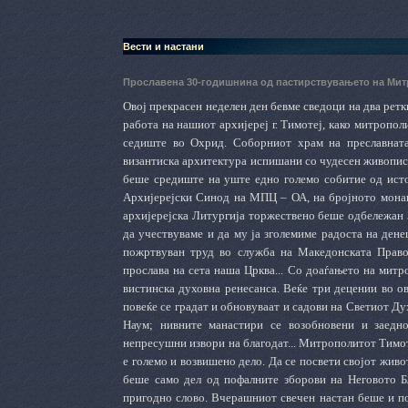
Вести и настани
Прославена 30-годишнина од пастирствувањето на Мит
Овој прекрасен неделен ден бевме сведоци на два рет
работа на нашиот архи
j
ереј г. Тимотеј, како митропо
седиште во Охрид.
Соборниот храм на преславната
византиска архитектура испишани со чудесен живопис,
беше средиште на уште едно големо собитие од исто
Архијерејски Синод на МПЦ – ОА, на бројното монаш
архијерејска Литургија торжествено беше одбележан 
да учествуваме и да му ја зголемиме радоста на ден
пожртвуван труд во служба на Македонската Право
прослава на сета наша Црква... Со доаѓањето на митро
вистинска духовна ренесанса. Веќе три децении во ов
повеќе се градат и обновуваат и садови на Светиот Ду
Наум; нивните манастири се возобновени и заедн
непресушни извори на благодат... Митрополитот Тимот
е големо и возвишено дело. Да се посвети својот живот
беше само дел од пофалните зборови на Неговото Бл
пригодно слово. Вчерашниот свечен настан беше и по