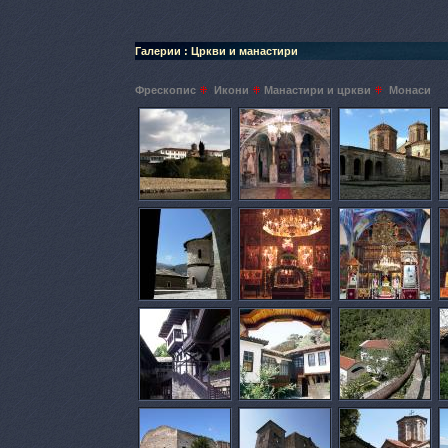
Галерии : Цркви и манастири
Фрескопис
Икони
Манастири и цркви
Монаси