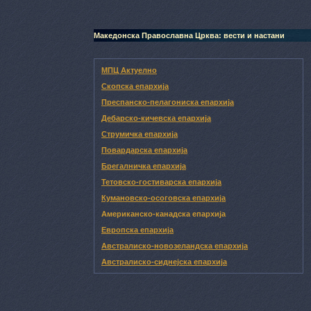
Македонска Православна Црква: вести и настани
МПЦ Актуелно
Скопска епархија
Преспанско-пелагониска епархија
Дебарско-кичевска епархија
Струмичка епархија
Повардарска епархија
Брегалничка епархија
Тетовско-гостиварска епархија
Кумановско-осоговска епархија
Американско-канадска епархија
Европска епархија
Австралиско-новозеландска епархија
Австралиско-сиднејска епархија