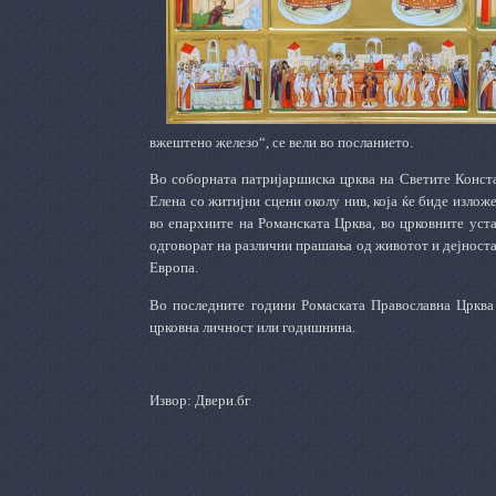
вжештено железо“, се вели во посланието.
Во соборната патријаршиска црква на Светите Конста
Елена со житијни сцени околу нив, која ќе биде изложе
во епархиите на Романската Црква, во црковните уста
одговорат на различни прашања од животот и дејноста
Европа.
Во последните години Ромаската Православна Црква 
црковна личност или годишнина.
Извор: Двери.бг