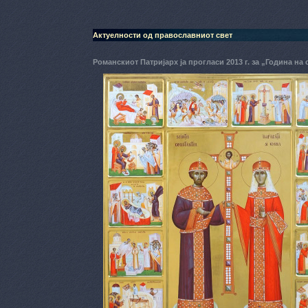
Актуелности од православниот свет
Романскиот Патријарх ја прогласи 2013 г. за „Година на